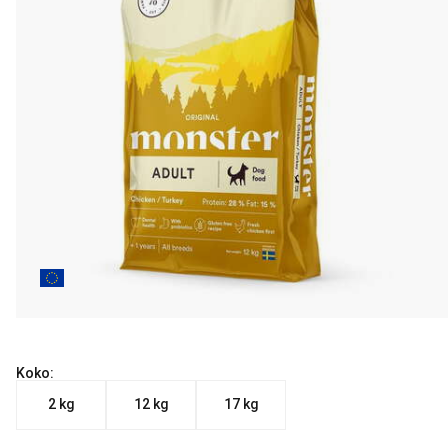
Koko:
2 kg
12 kg
17 kg
Nykyinen hinta alkaen 25.90 €