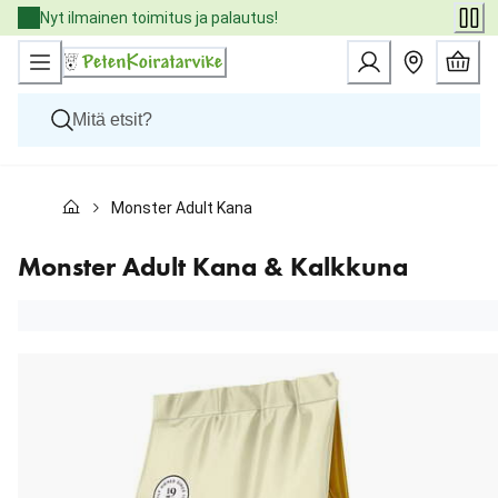
Skip
Nyt ilmainen toimitus ja palautus!
to
Content
Koirat
Monster Adult Kana & Kalkkuna
Kissat
Pieneläimet
Eläinlääkäriruoat
Monster Adult Kana & Kalkkuna
Tuotemerkit
Uutuudet
Tarjoukset
Palvelut