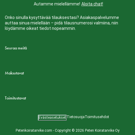
Autamme mielellämme!
Aloita chat!
Onko sinulla kysyttävää tilauksestasi? Asiakaspalvelumme
auttaa sinua mielellään – pidä tilausnumerosi valmiina, niin
löydämme oikeat tiedot nopeammin.
Seuraa meitä
Maksutavat
Toimitustavat
Tietosuoja
Toimitusehdot
Evästeasetukset
Petenkoiratarvike.com - Copyright © 2026 Peten Koiratarvike Oy