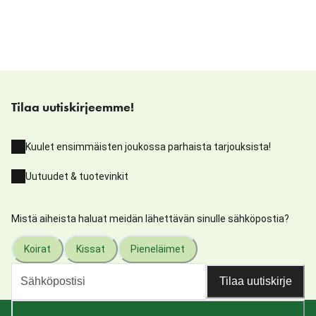
Tilaa uutiskirjeemme!
Kuulet ensimmäisten joukossa parhaista tarjouksista!
Uutuudet & tuotevinkit
Mistä aiheista haluat meidän lähettävän sinulle sähköpostia?
Koirat
Kissat
Pieneläimet
Tilaa uutiskirje