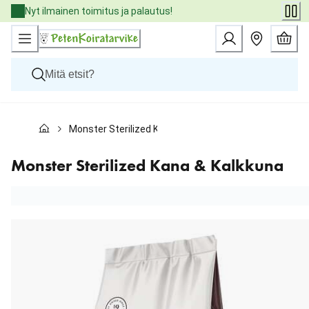
Skip
Nyt ilmainen toimitus ja palautus!
to
Content
Koirat
Monster Sterilized Kana & Kalkkuna
Kissat
Pieneläimet
Eläinlääkäriruoat
Monster Sterilized Kana & Kalkkuna
Tuotemerkit
Uutuudet
Tarjoukset
Palvelut