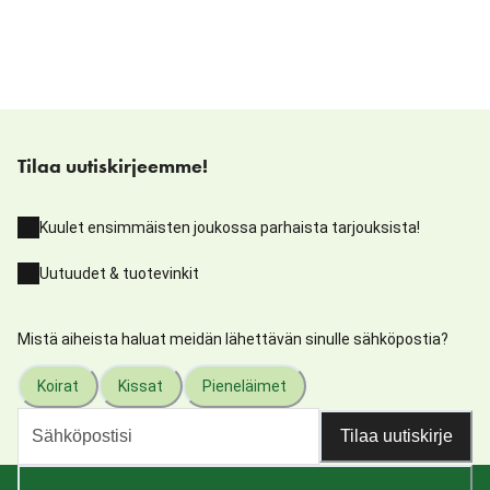
Tilaa uutiskirjeemme!
Kuulet ensimmäisten joukossa parhaista tarjouksista!
Uutuudet & tuotevinkit
Mistä aiheista haluat meidän lähettävän sinulle sähköpostia?
Koirat
Kissat
Pieneläimet
Tilaa uutiskirje