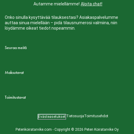
Autamme mielellämme!
Aloita chat!
Onko sinulla kysyttävää tilauksestasi? Asiakaspalvelumme
auttaa sinua mielellään – pidä tilausnumerosi valmiina, niin
löydämme oikeat tiedot nopeammin.
Seuraa meitä
Maksutavat
Toimitustavat
Tietosuoja
Toimitusehdot
Evästeasetukset
Petenkoiratarvike.com - Copyright © 2026 Peten Koiratarvike Oy