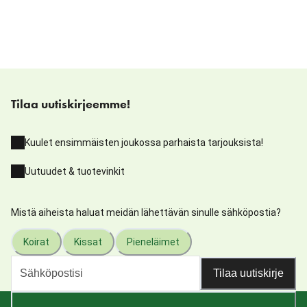
Tilaa uutiskirjeemme!
Kuulet ensimmäisten joukossa parhaista tarjouksista!
Uutuudet & tuotevinkit
Mistä aiheista haluat meidän lähettävän sinulle sähköpostia?
Koirat
Kissat
Pieneläimet
Tilaa uutiskirje