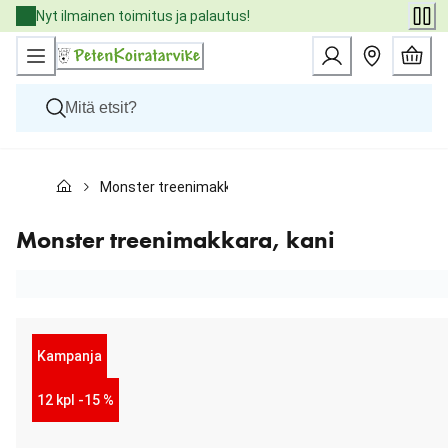
Skip
Nyt ilmainen toimitus ja palautus!
to
Content
Koirat
Monster treenimakkara, kani
Kissat
Pieneläimet
Eläinlääkäriruoat
Monster treenimakkara, kani
Tuotemerkit
Uutuudet
Tarjoukset
Palvelut
Kampanja
12 kpl -15 %