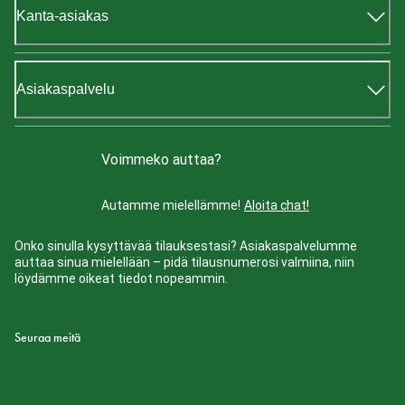
Kanta-asiakas
Asiakaspalvelu
Voimmeko auttaa?
Autamme mielellämme!
Aloita chat!
Onko sinulla kysyttävää tilauksestasi? Asiakaspalvelumme
auttaa sinua mielellään – pidä tilausnumerosi valmiina, niin
löydämme oikeat tiedot nopeammin.
Seuraa meitä