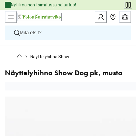
Skip
Nyt ilmainen toimitus ja palautus!
to
Content
Koirat
Näyttelyhihna Show Dog pk, musta
Kissat
Pieneläimet
Eläinlääkäriruoat
Näyttelyhihna Show Dog pk, musta
Tuotemerkit
Uutuudet
Tarjoukset
Palvelut