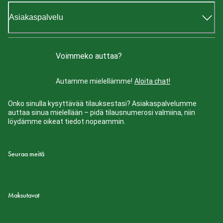
Asiakaspalvelu
Voimmeko auttaa?
Autamme mielellämme!
Aloita chat!
Onko sinulla kysyttävää tilauksestasi? Asiakaspalvelumme
auttaa sinua mielellään – pidä tilausnumerosi valmiina, niin
löydämme oikeat tiedot nopeammin.
Seuraa meitä
Maksutavat