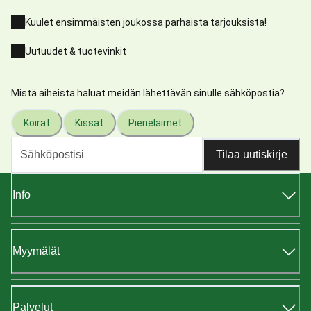
Kuulet ensimmäisten joukossa parhaista tarjouksista!
Uutuudet & tuotevinkit
Mistä aiheista haluat meidän lähettävän sinulle sähköpostia?
Koirat
Kissat
Pieneläimet
Tilaa uutiskirje
Info
Myymälät
Palvelut