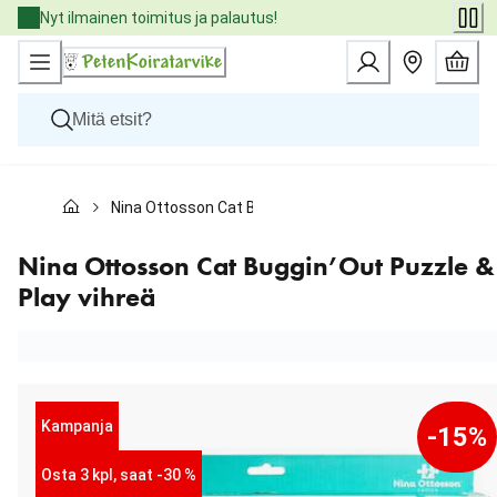
Skip
Nyt ilmainen toimitus ja palautus!
to
Content
Koirat
Nina Ottosson Cat Buggin’Out Puzzle & Play vihreä
Kissat
Pieneläimet
Eläinlääkäriruoat
Nina Ottosson Cat Buggin’Out Puzzle &
Tuotemerkit
Play vihreä
Uutuudet
Tarjoukset
Palvelut
Kampanja
-15%
Osta 3 kpl, saat -30 %