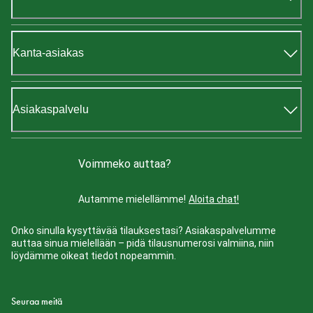
Kanta-asiakas
Asiakaspalvelu
Voimmeko auttaa?
Autamme mielellämme!
Aloita chat!
Onko sinulla kysyttävää tilauksestasi? Asiakaspalvelumme
auttaa sinua mielellään – pidä tilausnumerosi valmiina, niin
löydämme oikeat tiedot nopeammin.
Seuraa meitä