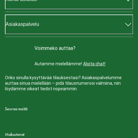
Asiakaspalvelu
Voimmeko auttaa?
Autamme mielellämme!
Aloita chat!
Onko sinulla kysyttävää tilauksestasi? Asiakaspalvelumme
auttaa sinua mielellään – pidä tilausnumerosi valmiina, niin
löydämme oikeat tiedot nopeammin.
Seuraa meitä
Maksutavat