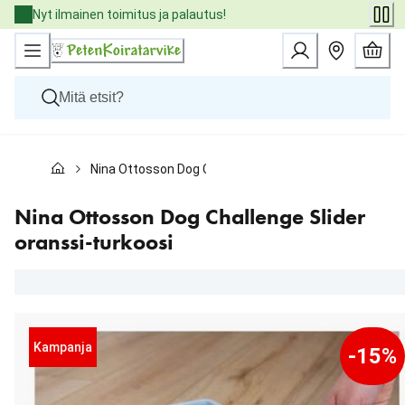
Skip
Nyt ilmainen toimitus ja palautus!
to
Content
Koirat
Nina Ottosson Dog Challenge Slider oranssi-turkoosi
Kissat
Pieneläimet
Eläinlääkäriruoat
Nina Ottosson Dog Challenge Slider
Tuotemerkit
oranssi-turkoosi
Uutuudet
Tarjoukset
Palvelut
Kampanja
-15%