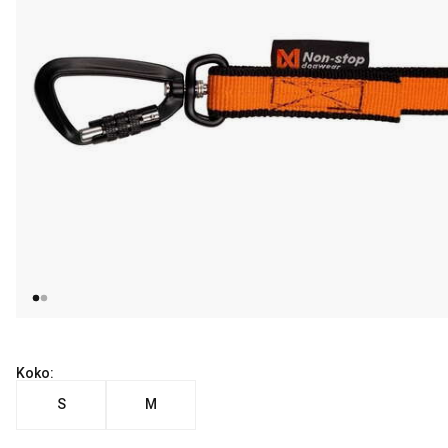
Koko:
S
M
Nykyinen hinta alkaen 45.99 €