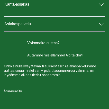
Kanta-asiakas
Asiakaspalvelu
Voimmeko auttaa?
Autamme mielellämme!
Aloita chat!
Onko sinulla kysyttävää tilauksestasi? Asiakaspalvelumme
auttaa sinua mielellään – pidä tilausnumerosi valmiina, niin
löydämme oikeat tiedot nopeammin.
Seuraa meitä