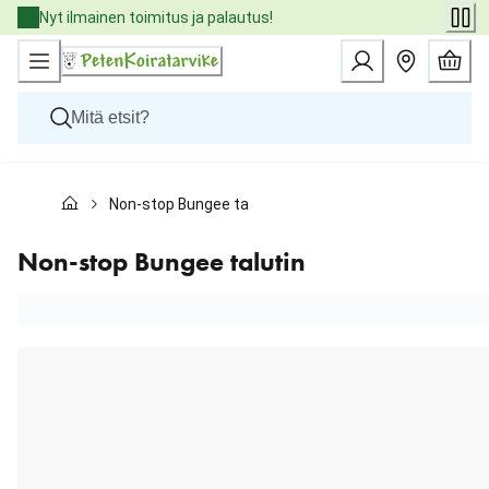
Skip
Nyt ilmainen toimitus ja palautus!
to
Content
Koirat
Non-stop Bungee talutin
Kissat
Pieneläimet
Eläinlääkäriruoat
Non-stop Bungee talutin
Tuotemerkit
Uutuudet
Tarjoukset
Palvelut