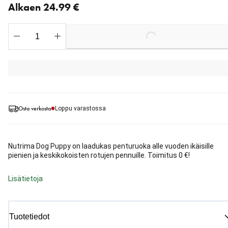
Alkaen 24.99 €
Loading...
Osta verkosta
Loppu varastossa
Nutrima Dog Puppy on laadukas penturuoka alle vuoden ikäisille
pienien ja keskikokoisten rotujen pennuille. Toimitus 0 €!
Lisätietoja
Tuotetiedot