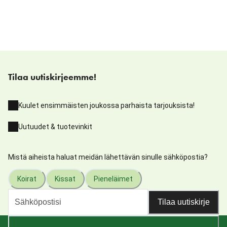
Tilaa uutiskirjeemme!
Kuulet ensimmäisten joukossa parhaista tarjouksista!
Uutuudet & tuotevinkit
Mistä aiheista haluat meidän lähettävän sinulle sähköpostia?
Koirat
Kissat
Pieneläimet
Tilaa uutiskirje