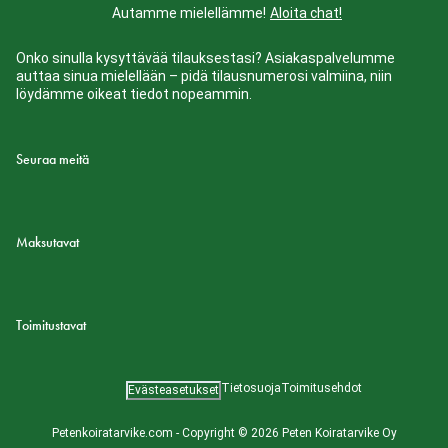
Autamme mielellämme!
Aloita chat!
Onko sinulla kysyttävää tilauksestasi? Asiakaspalvelumme
auttaa sinua mielellään – pidä tilausnumerosi valmiina, niin
löydämme oikeat tiedot nopeammin.
Seuraa meitä
Maksutavat
Toimitustavat
Tietosuoja
Toimitusehdot
Evästeasetukset
Petenkoiratarvike.com - Copyright © 2026 Peten Koiratarvike Oy