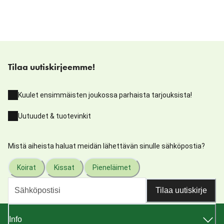
Tilaa uutiskirjeemme!
Kuulet ensimmäisten joukossa parhaista tarjouksista!
Uutuudet & tuotevinkit
Mistä aiheista haluat meidän lähettävän sinulle sähköpostia?
Koirat
Kissat
Pieneläimet
Tilaa uutiskirje
Info