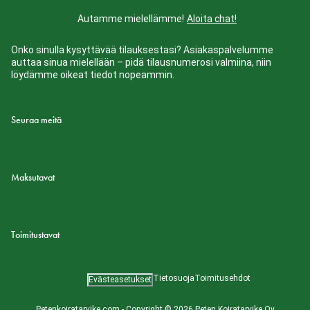
Autamme mielellämme!
Aloita chat!
Onko sinulla kysyttävää tilauksestasi? Asiakaspalvelumme
auttaa sinua mielellään – pidä tilausnumerosi valmiina, niin
löydämme oikeat tiedot nopeammin.
Seuraa meitä
Maksutavat
Toimitustavat
Tietosuoja
Toimitusehdot
Evästeasetukset
Petenkoiratarvike.com - Copyright © 2026 Peten Koiratarvike Oy