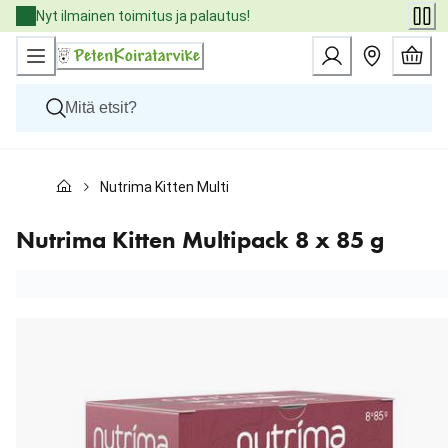
Skip
Nyt ilmainen toimitus ja palautus!
to
Content
Koirat
Nutrima Kitten Multipack 8 x 85 g
Kissat
Pieneläimet
Eläinlääkäriruoat
Nutrima Kitten Multipack 8 x 85 g
Tuotemerkit
Uutuudet
Tarjoukset
Palvelut