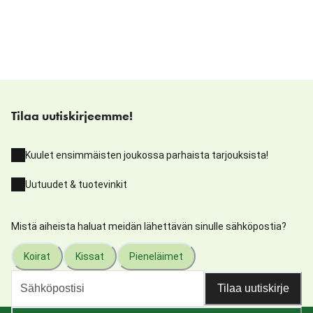
Tilaa uutiskirjeemme!
Kuulet ensimmäisten joukossa parhaista tarjouksista!
Uutuudet & tuotevinkit
Mistä aiheista haluat meidän lähettävän sinulle sähköpostia?
Koirat
Kissat
Pieneläimet
Tilaa uutiskirje