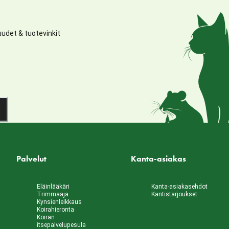
udet & tuotevinkit
Palvelut
Kanta-asiakas
Eläinlääkäri
Kanta-asiakasehdot
Trimmaaja
Kantistarjoukset
Kynsienleikkaus
Koirahieronta
Koiran
itsepalvelupesula