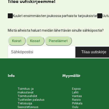
Tilaa uutiskirjeemme!
Kuulet ensimmäisten joukossa parhaista tarjouksista!
Uutu
Mistä aiheista haluat meidän lähettävän sinulle sähköpostia?
Koirat
Kissat
Pieneläimet
Tilaa uutiskirje
Info
Myymälät
Toimitus- ja
Espoo
maksutavat
Lahti
Toimitusehdot
Vantaa
Tuotteiden palautus
Raisio
Tietosuoja
Pirkkala
Saavutettavuus
Oulu