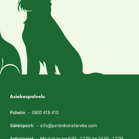
Asiakaspalvelu
Puhelin
--
0800 418 410
Sähköposti
--
info@petenkoiratarvike.com
Aukioloajat
--
Ma-ti ja to-pe 9.00 - 17.00, ke 10.00 - 17.00.