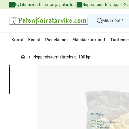
Skip
Nyt ilmainen toimitus ja palautus!
Nopea toimitus jopa 0-2 
to
Content
Koirat
Kissat
Pieneläimet
Eläinlääkäriruoat
Tuotemer
Koirat
Nyppimiskumit lateksia, 100 kpl
Kissat
Pieneläimet
Eläinlääkäriruoat
Tuotemerkit
Uutuudet
Tarjoukset
Palvelut