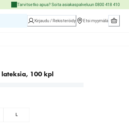
Tarvitsetko apua? Soita asiakaspalveluun 0800 418 410
Kirjaudu / Rekisteröidy
Etsi myymälä
lateksia, 100 kpl
L
.99 €