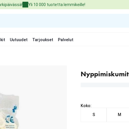
arkipäivässä!
Yli 10 000 tuotetta lemmikeille!
kit
Uutuudet
Tarjoukset
Palvelut
Nyppimiskumit 
Koko:
S
M
Nykyinen hinta alkaen 7