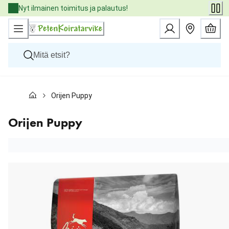
Skip
Nyt ilmainen toimitus ja palautus!
to
Content
Koirat
Orijen Puppy
Kissat
Pieneläimet
Eläinlääkäriruoat
Orijen Puppy
Tuotemerkit
Uutuudet
Tarjoukset
Palvelut