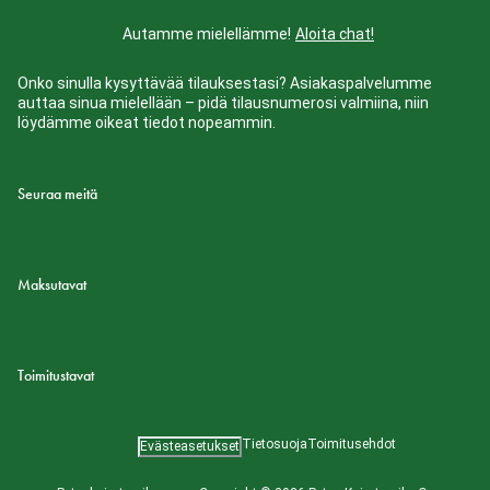
Autamme mielellämme!
Aloita chat!
Onko sinulla kysyttävää tilauksestasi? Asiakaspalvelumme
auttaa sinua mielellään – pidä tilausnumerosi valmiina, niin
löydämme oikeat tiedot nopeammin.
Seuraa meitä
Maksutavat
Toimitustavat
Tietosuoja
Toimitusehdot
Evästeasetukset