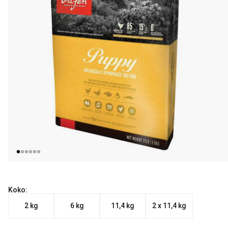
Koko:
2 kg
6 kg
11,4 kg
2 x 11,4 kg
Nykyinen hinta alkaen 35.90 €