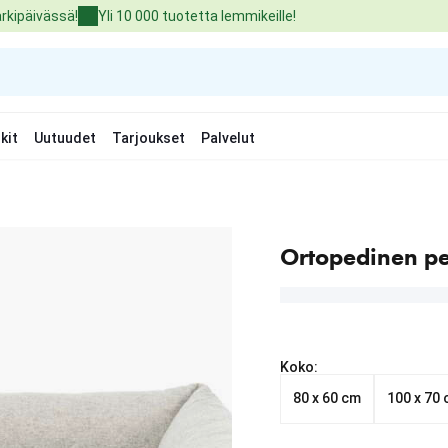
arkipäivässä!
Yli 10 000 tuotetta lemmikeille!
kit
Uutuudet
Tarjoukset
Palvelut
Ortopedinen pe
Koko:
80 x 60 cm
100 x 70
Nykyinen hinta alkaen 8