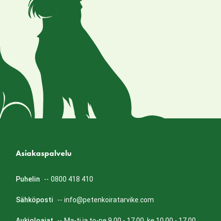
Asiakaspalvelu
Puhelin
--
0800 418 410
Sähköposti
--
info@petenkoiratarvike.com
Aukioloajat
--
Ma-ti ja to-pe 9.00 - 17.00, ke 10.00 - 17.00.