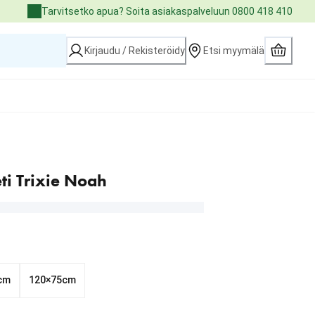
Tarvitsetko apua? Soita asiakaspalveluun 0800 418 410
Kirjaudu / Rekisteröidy
Etsi myymälä
ti Trixie Noah
 cm
120×75cm
7.90 €