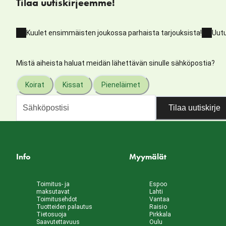
Tilaa uutiskirjeemme!
Kuulet ensimmäisten joukossa parhaista tarjouksista!
Uutu
Mistä aiheista haluat meidän lähettävän sinulle sähköpostia?
Koirat
Kissat
Pieneläimet
Tilaa uutiskirje
Info
Myymälät
Toimitus- ja
Espoo
maksutavat
Lahti
Toimitusehdot
Vantaa
Tuotteiden palautus
Raisio
Tietosuoja
Pirkkala
Saavutettavuus
Oulu