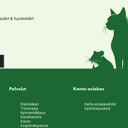
udet & tuotevinkit
Palvelut
Kanta-asiakas
Eläinlääkäri
Kanta-asiakasehdot
Trimmaaja
Kantistarjoukset
Kynsienleikkaus
Koirahieronta
Koiran
itsepalvelupesula