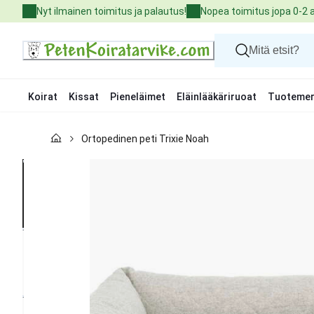
Skip
Nyt ilmainen toimitus ja palautus!
Nopea toimitus jopa 0-2 
to
Content
Koirat
Kissat
Pieneläimet
Eläinlääkäriruoat
Tuotemer
Koirat
Ortopedinen peti Trixie Noah
Kissat
Pieneläimet
Eläinlääkäriruoat
Tuotemerkit
Uutuudet
Tarjoukset
Palvelut