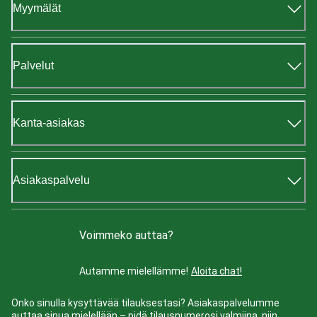
Myymälät
Palvelut
Kanta-asiakas
Asiakaspalvelu
Voimmeko auttaa?
Autamme mielellämme!
Aloita chat!
Onko sinulla kysyttävää tilauksestasi? Asiakaspalvelumme
auttaa sinua mielellään – pidä tilausnumerosi valmiina, niin