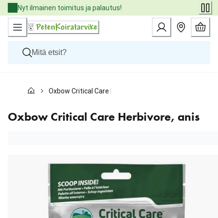
Skip
Nyt ilmainen toimitus ja palautus!
to
Content
Koirat
Oxbow Critical Care Herbivore, anis
Kissat
Pieneläimet
Eläinlääkäriruoat
Oxbow Critical Care Herbivore, anis
Tuotemerkit
Uutuudet
Tarjoukset
Palvelut