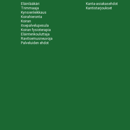
Eläinlääkäri
Kanta-asiakasehdot
Trimmaaja
Kantistarjoukset
Kynsienleikkaus
Koirahieronta
Koiran
itsepalvelupesula
Koiran fysioterapia
Eläintenkouluttaja
Ravitsemusneuvoja
Palveluiden ehdot