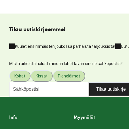
Tilaa uutiskirjeemme!
Kuulet ensimmäisten joukossa parhaista tarjouksista!
Uutu
Mistä aiheista haluat meidän lähettävän sinulle sähköpostia?
Koirat
Kissat
Pieneläimet
Tilaa uutiskirje
Info
Myymälät