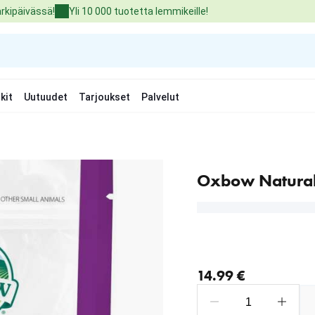
arkipäivässä!
Yli 10 000 tuotetta lemmikeille!
kit
Uutuudet
Tarjoukset
Palvelut
Oxbow Natural 
nykyinen hinta 14.99 €
14.99 €