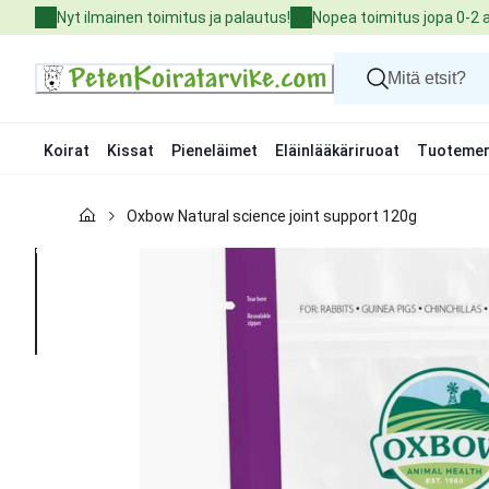
Skip
Nyt ilmainen toimitus ja palautus!
Nopea toimitus jopa 0-2 
to
Content
Koirat
Kissat
Pieneläimet
Eläinlääkäriruoat
Tuotemer
Koirat
Oxbow Natural science joint support 120g
Kissat
Pieneläimet
Eläinlääkäriruoat
Tuotemerkit
Uutuudet
Tarjoukset
Palvelut