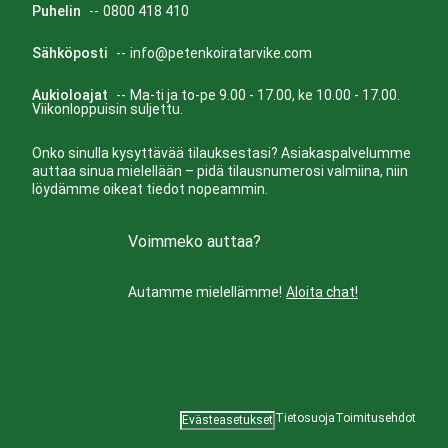
Puhelin
--
0800 418 410
Sähköposti
--
info@petenkoiratarvike.com
Aukioloajat
--
Ma-ti ja to-pe 9.00 - 17.00, ke 10.00 - 17.00.
Viikonloppuisin suljettu.
Onko sinulla kysyttävää tilauksestasi? Asiakaspalvelumme
auttaa sinua mielellään – pidä tilausnumerosi valmiina, niin
löydämme oikeat tiedot nopeammin.
Voimmeko auttaa?
Autamme mielellämme!
Aloita chat!
Tietosuoja
Toimitusehdot
Evästeasetukset