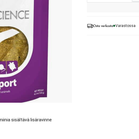
Osta verkosta
Varastossa
iinia sisältävä lisäravinne