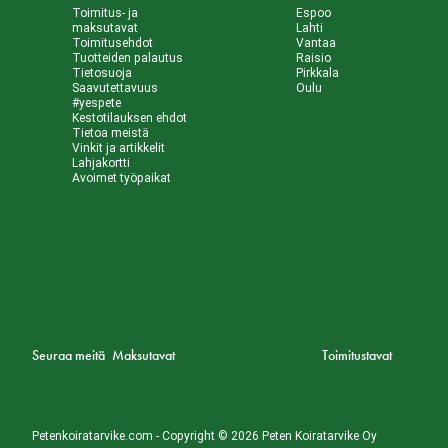
Toimitus- ja
Espoo
maksutavat
Lahti
Toimitusehdot
Vantaa
Tuotteiden palautus
Raisio
Tietosuoja
Pirkkala
Saavutettavuus
Oulu
#yespete
Kestotilauksen ehdot
Tietoa meistä
Vinkit ja artikkelit
Lahjakortti
Avoimet työpaikat
Seuraa meitä
Maksutavat
Toimitustavat
Petenkoiratarvike.com - Copyright © 2026 Peten Koiratarvike Oy