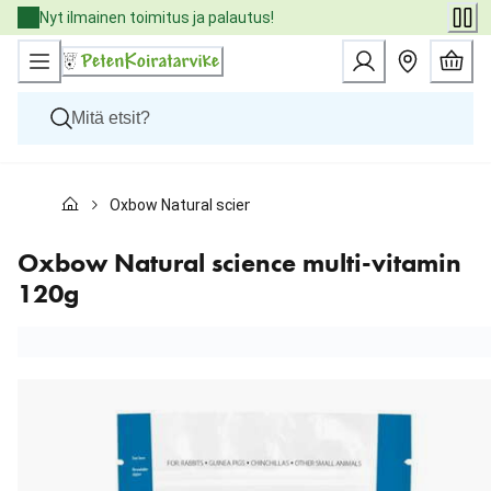
Skip
Nyt ilmainen toimitus ja palautus!
to
Content
Koirat
Oxbow Natural science multi-vitamin 120g
Kissat
Pieneläimet
Eläinlääkäriruoat
Oxbow Natural science multi-vitamin
Tuotemerkit
120g
Uutuudet
Tarjoukset
Palvelut