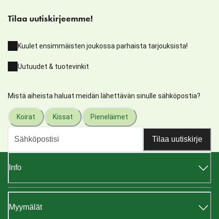
Tilaa uutiskirjeemme!
Kuulet ensimmäisten joukossa parhaista tarjouksista!
Uutuudet & tuotevinkit
Mistä aiheista haluat meidän lähettävän sinulle sähköpostia?
Koirat
Kissat
Pieneläimet
Tilaa uutiskirje
Info
Myymälät