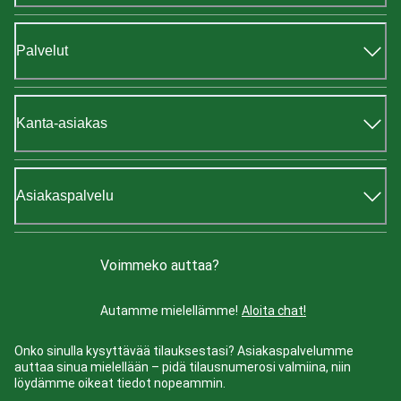
Palvelut
Kanta-asiakas
Asiakaspalvelu
Voimmeko auttaa?
Autamme mielellämme!
Aloita chat!
Onko sinulla kysyttävää tilauksestasi? Asiakaspalvelumme
auttaa sinua mielellään – pidä tilausnumerosi valmiina, niin
löydämme oikeat tiedot nopeammin.