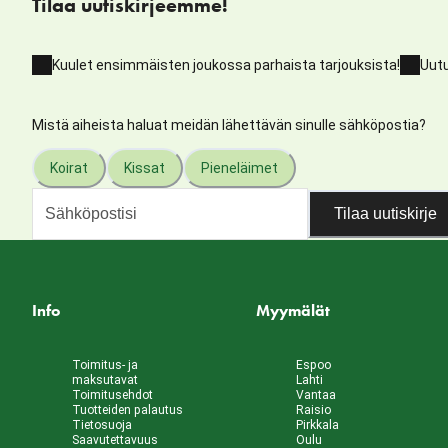
Tilaa uutiskirjeemme!
Kuulet ensimmäisten joukossa parhaista tarjouksista!
Uutu
Mistä aiheista haluat meidän lähettävän sinulle sähköpostia?
Koirat
Kissat
Pieneläimet
Tilaa uutiskirje
Info
Myymälät
Toimitus- ja
Espoo
maksutavat
Lahti
Toimitusehdot
Vantaa
Tuotteiden palautus
Raisio
Tietosuoja
Pirkkala
Saavutettavuus
Oulu