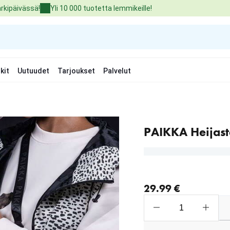
arkipäivässä!
Yli 10 000 tuotetta lemmikeille!
kit
Uutuudet
Tarjoukset
Palvelut
PAIKKA Heijast
nykyinen hinta 29.99 €
29.99 €