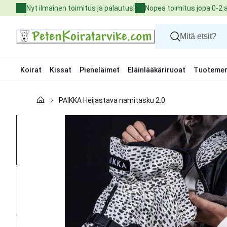
Skip
Nyt ilmainen toimitus ja palautus!
Nopea toimitus jopa 0-2 
to
Content
Koirat
Kissat
Pieneläimet
Eläinlääkäriruoat
Tuotemer
Koirat
PAIKKA Heijastava namitasku 2.0
Kissat
Pieneläimet
Eläinlääkäriruoat
Tuotemerkit
Uutuudet
Tarjoukset
Palvelut