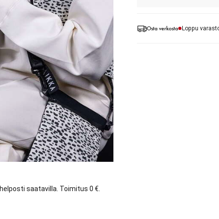
Osta verkosta
Loppu varast
elposti saatavilla. Toimitus 0 €.