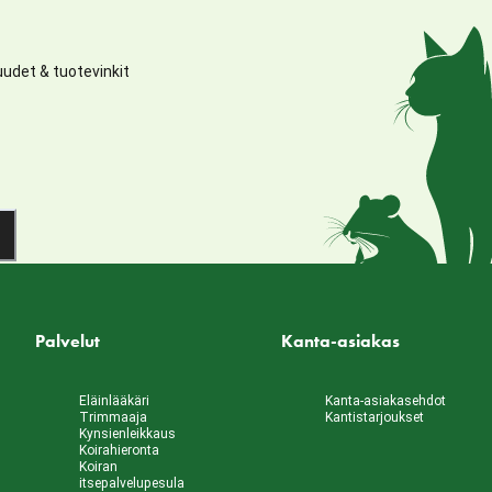
udet & tuotevinkit
Palvelut
Kanta-asiakas
Eläinlääkäri
Kanta-asiakasehdot
Trimmaaja
Kantistarjoukset
Kynsienleikkaus
Koirahieronta
Koiran
itsepalvelupesula