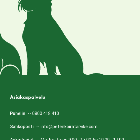
Asiakaspalvelu
Puhelin
--
0800 418 410
Sähköposti
--
info@petenkoiratarvike.com
Aukioloajat
--
Ma-ti ja to-pe 9.00 - 17.00, ke 10.00 - 17.00.