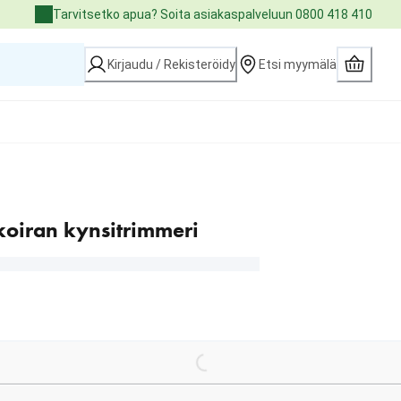
Tarvitsetko apua? Soita asiakaspalveluun 0800 418 410
Kirjaudu / Rekisteröidy
Etsi myymälä
koiran kynsitrimmeri
Loading...