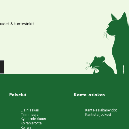
udet & tuotevinkit
Palvelut
Kanta-asiakas
Eläinlääkäri
Kanta-asiakasehdot
Trimmaaja
Kantistarjoukset
Kynsienleikkaus
Koirahieronta
Koiran