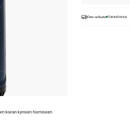
Osta verkosta
Varastossa
een koiran kynsien hiomiseen.