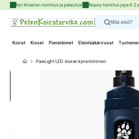
Skip
Nyt ilmainen toimitus ja palautus!
Nopea toimitus jopa 0-2 
to
Content
Koirat
Kissat
Pieneläimet
Eläinlääkäriruoat
Tuotemer
Koirat
PawLight LED -koiran kynsitrimmeri
Kissat
Pieneläimet
Eläinlääkäriruoat
Tuotemerkit
Uutuudet
Tarjoukset
Palvelut