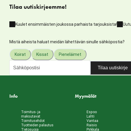
Tilaa uutiskirjeemme!
Kuulet ensimmäisten joukossa parhaista tarjouksista!
Uutu
Mistä aiheista haluat meidän lähettävän sinulle sähköpostia?
Koirat
Kissat
Pieneläimet
Tilaa uutiskirje
Info
Myymälät
Toimitus- ja
Espoo
maksutavat
Lahti
Toimitusehdot
Vantaa
Tuotteiden palautus
Raisio
Tietosuoja
Pirkkala