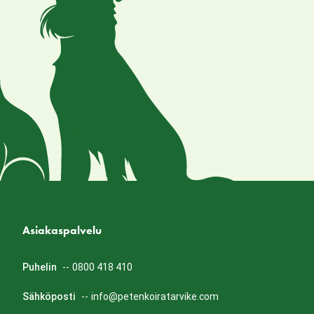
Asiakaspalvelu
Puhelin
--
0800 418 410
Sähköposti
--
info@petenkoiratarvike.com