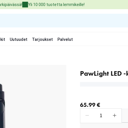
arkipäivässä!
Yli 10 000 tuotetta lemmikeille!
kit
Uutuudet
Tarjoukset
Palvelut
PawLight LED -
nykyinen hinta 65.99 €
65.99 €