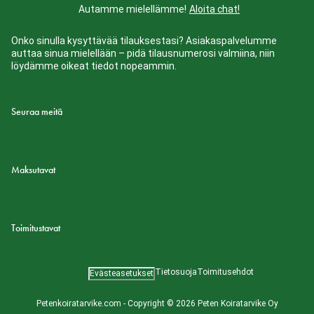
Autamme mielellämme!
Aloita chat!
Onko sinulla kysyttävää tilauksestasi? Asiakaspalvelumme
auttaa sinua mielellään – pidä tilausnumerosi valmiina, niin
löydämme oikeat tiedot nopeammin.
Seuraa meitä
Maksutavat
Toimitustavat
Tietosuoja
Toimitusehdot
Evästeasetukset
Petenkoiratarvike.com - Copyright © 2026 Peten Koiratarvike Oy