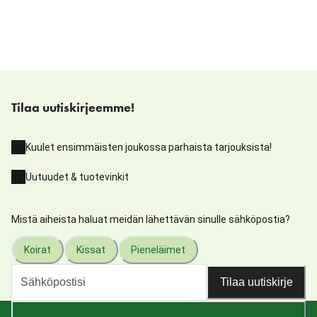
Tilaa uutiskirjeemme!
Kuulet ensimmäisten joukossa parhaista tarjouksista!
Uutuudet & tuotevinkit
Mistä aiheista haluat meidän lähettävän sinulle sähköpostia?
Koirat
Kissat
Pieneläimet
Tilaa uutiskirje