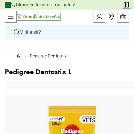
Skip
Nyt ilmainen toimitus ja palautus!
to
Content
Koirat
Pedigree Dentastix L
Kissat
Pieneläimet
Eläinlääkäriruoat
Pedigree Dentastix L
Tuotemerkit
Uutuudet
Tarjoukset
Palvelut