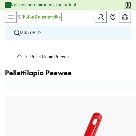
Skip
Nyt ilmainen toimitus ja palautus!
to
Content
Koirat
Pellettilapio Peewee
Kissat
Pieneläimet
Eläinlääkäriruoat
Pellettilapio Peewee
Tuotemerkit
Uutuudet
Tarjoukset
Palvelut