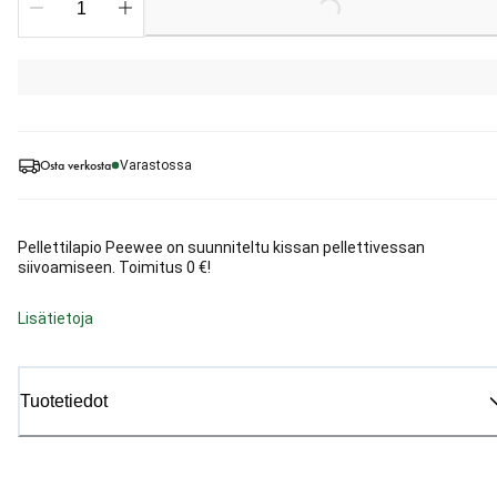
Loading...
Osta verkosta
Varastossa
Pellettilapio Peewee on suunniteltu kissan pellettivessan
siivoamiseen. Toimitus 0 €!
Lisätietoja
Tuotetiedot