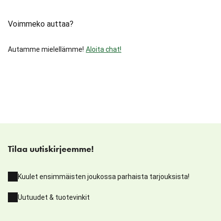
Voimmeko auttaa?
Autamme mielellämme!
Aloita chat!
Tilaa uutiskirjeemme!
Kuulet ensimmäisten joukossa parhaista tarjouksista!
Uutuudet & tuotevinkit