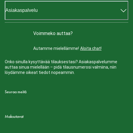
Asiakaspalvelu
Voimmeko auttaa?
Autamme mielellämme!
Aloita chat!
Onko sinulla kysyttävää tilauksestasi? Asiakaspalvelumme
auttaa sinua mielellään – pidä tilausnumerosi valmiina, niin
löydämme oikeat tiedot nopeammin.
Seuraa meitä
Maksutavat