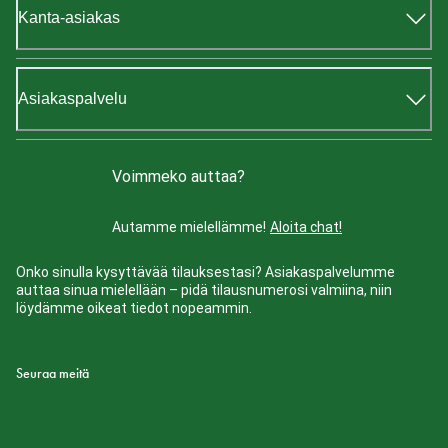
Kanta-asiakas
Asiakaspalvelu
Voimmeko auttaa?
Autamme mielellämme!
Aloita chat!
Onko sinulla kysyttävää tilauksestasi? Asiakaspalvelumme
auttaa sinua mielellään – pidä tilausnumerosi valmiina, niin
löydämme oikeat tiedot nopeammin.
Seuraa meitä