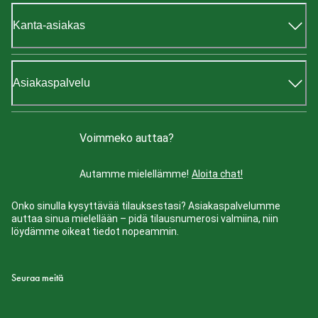
Kanta-asiakas
Asiakaspalvelu
Voimmeko auttaa?
Autamme mielellämme!
Aloita chat!
Onko sinulla kysyttävää tilauksestasi? Asiakaspalvelumme
auttaa sinua mielellään – pidä tilausnumerosi valmiina, niin
löydämme oikeat tiedot nopeammin.
Seuraa meitä