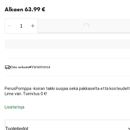
Nykyinen hinta alkaen 63.99 €
Alkaen 63.99 €
Loading...
Osta verkosta
Varastossa
PerusPomppa -koiran takki suojaa sekä pakkaselta että kosteudelt
Lime väri. Toimitus 0 €!
Lisätietoja
Tuotetiedot