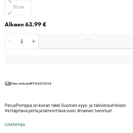
70 cm
Nykyinen hinta alkaen 63.99 €
Alkaen 63.99 €
Loading...
Osta verkosta
Varastossa
PerusPomppa on koiran takki Suomen syys- ja talviolosuhteisiin.
Vettäpitävä pinta ja lämmittävä vuori. Ilmainen toimitus!
Lisätietoja