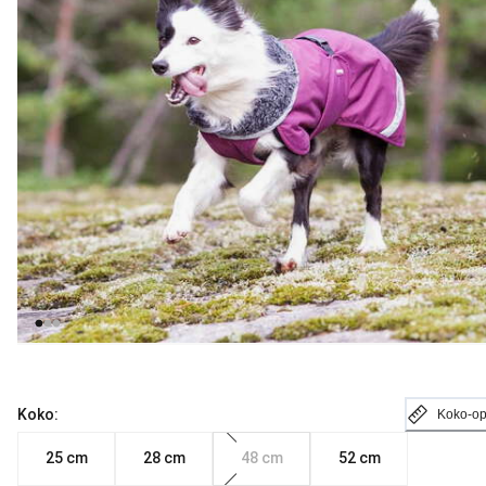
Koko:
Koko-o
25 cm
28 cm
48 cm
52 cm