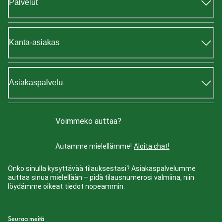
Palvelut
Kanta-asiakas
Asiakaspalvelu
Voimmeko auttaa?
Autamme mielellämme!
Aloita chat!
Onko sinulla kysyttävää tilauksestasi? Asiakaspalvelumme
auttaa sinua mielellään – pidä tilausnumerosi valmiina, niin
löydämme oikeat tiedot nopeammin.
Seuraa meitä