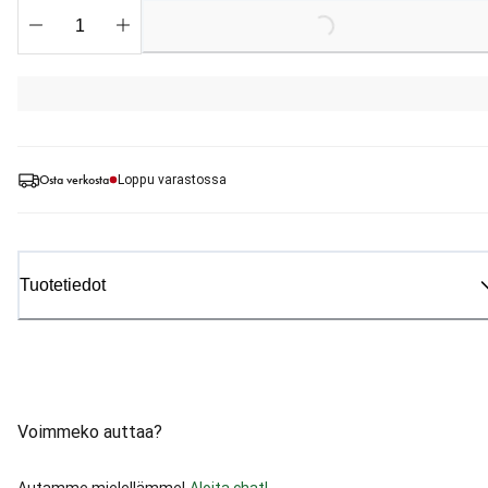
Loading...
Osta verkosta
Loppu varastossa
Tuotetiedot
Voimmeko auttaa?
Autamme mielellämme!
Aloita chat!