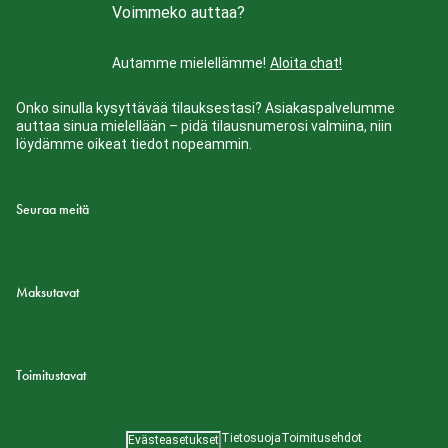
Voimmeko auttaa?
Autamme mielellämme!
Aloita chat!
Onko sinulla kysyttävää tilauksestasi? Asiakaspalvelumme
auttaa sinua mielellään – pidä tilausnumerosi valmiina, niin
löydämme oikeat tiedot nopeammin.
Seuraa meitä
Maksutavat
Toimitustavat
Tietosuoja
Toimitusehdot
Evästeasetukset