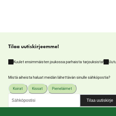
Tilaa uutiskirjeemme!
Kuulet ensimmäisten joukossa parhaista tarjouksista!
Uutu
Mistä aiheista haluat meidän lähettävän sinulle sähköpostia?
Koirat
Kissat
Pieneläimet
Tilaa uutiskirje