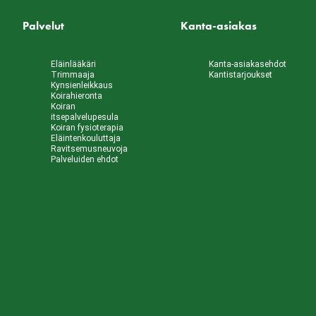
Palvelut
Kanta-asiakas
Eläinlääkäri
Kanta-asiakasehdot
Trimmaaja
Kantistarjoukset
Kynsienleikkaus
Koirahieronta
Koiran
itsepalvelupesula
Koiran fysioterapia
Eläintenkouluttaja
Ravitsemusneuvoja
Palveluiden ehdot