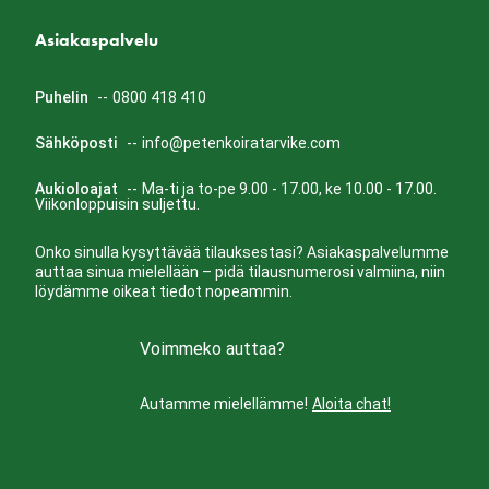
Asiakaspalvelu
Puhelin
--
0800 418 410
Sähköposti
--
info@petenkoiratarvike.com
Aukioloajat
--
Ma-ti ja to-pe 9.00 - 17.00, ke 10.00 - 17.00.
Viikonloppuisin suljettu.
Onko sinulla kysyttävää tilauksestasi? Asiakaspalvelumme
auttaa sinua mielellään – pidä tilausnumerosi valmiina, niin
löydämme oikeat tiedot nopeammin.
Voimmeko auttaa?
Autamme mielellämme!
Aloita chat!