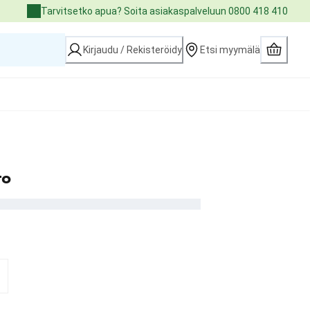
Tarvitsetko apua? Soita asiakaspalveluun 0800 418 410
Kirjaudu / Rekisteröidy
Etsi myymälä
to
3.99 €