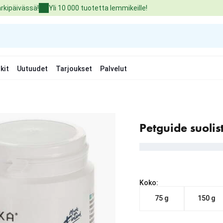
arkipäivässä!
Yli 10 000 tuotetta lemmikeille!
kit
Uutuudet
Tarjoukset
Palvelut
Petguide suolis
Koko:
75 g
150 g
Nykyinen hinta alkaen 1