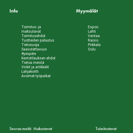
Info
Myymälät
Toimitus- ja
Espoo
maksutavat
Lahti
Toimitusehdot
Vantaa
Tuotteiden palautus
Raisio
Tietosuoja
Pirkkala
Saavutettavuus
Oulu
#yespete
Kestotilauksen ehdot
Tietoa meistä
Vinkit ja artikkelit
Lahjakortti
Avoimet työpaikat
Seuraa meitä
Maksutavat
Toimitustavat