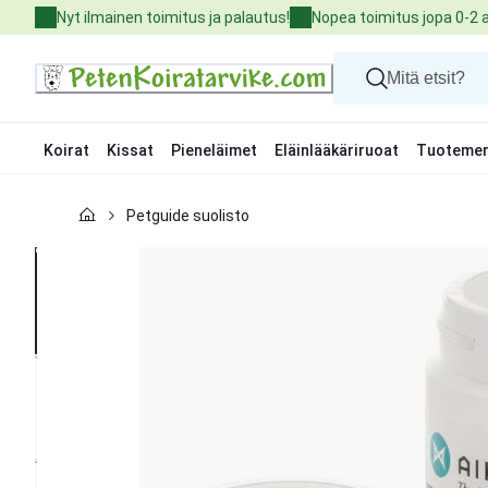
Skip
Nyt ilmainen toimitus ja palautus!
Nopea toimitus jopa 0-2 
to
Content
Koirat
Kissat
Pieneläimet
Eläinlääkäriruoat
Tuotemer
Koirat
Petguide suolisto
Kissat
Pieneläimet
Eläinlääkäriruoat
Tuotemerkit
Uutuudet
Tarjoukset
Palvelut