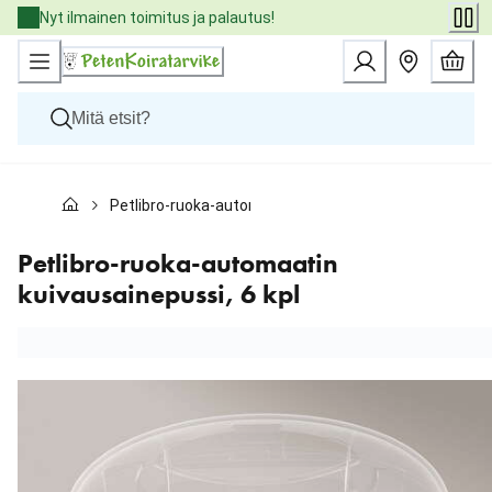
Skip
Nyt ilmainen toimitus ja palautus!
to
Content
Koirat
Petlibro-ruoka-automaatin kuivausainepussi, 6 kpl
Kissat
Pieneläimet
Eläinlääkäriruoat
Petlibro-ruoka-automaatin
Tuotemerkit
kuivausainepussi, 6 kpl
Uutuudet
Tarjoukset
Palvelut