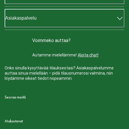
Asiakaspalvelu
Voimmeko auttaa?
Autamme mielellämme!
Aloita chat!
Onko sinulla kysyttävää tilauksestasi? Asiakaspalvelumme
auttaa sinua mielellään – pidä tilausnumerosi valmiina, niin
löydämme oikeat tiedot nopeammin.
Seuraa meitä
Maksutavat