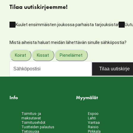
Tilaa uutiskirjeemme!
Kuulet ensimmäisten joukossa parhaista tarjouksista!
Uutu
Mistä aiheista haluat meidän lähettävän sinulle sähköpostia?
Koirat
Kissat
Pieneläimet
Tilaa uutiskirje
Info
Myymälät
Toimitus- ja
Espoo
maksutavat
Lahti
Toimitusehdot
Vantaa
Tuotteiden palautus
Raisio
Tietosuoja
Pirkkala