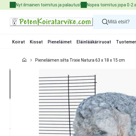
Skip
Nyt ilmainen toimitus ja palautus!
Nopea toimitus jopa 0-2 
to
Content
Koirat
Kissat
Pieneläimet
Eläinlääkäriruoat
Tuotemer
Koirat
Pieneläimen silta Trixie Natura 63 x 18 x 15 cm
Kissat
Pieneläimet
Eläinlääkäriruoat
Tuotemerkit
Uutuudet
Tarjoukset
Palvelut