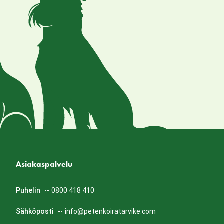
Asiakaspalvelu
Puhelin
--
0800 418 410
Sähköposti
--
info@petenkoiratarvike.com