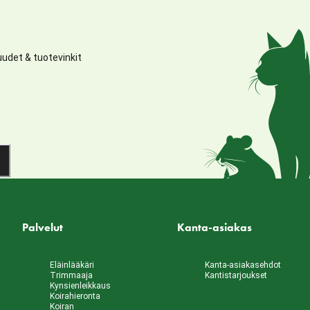
udet & tuotevinkit
Palvelut
Kanta-asiakas
Eläinlääkäri
Kanta-asiakasehdot
Trimmaaja
Kantistarjoukset
Kynsienleikkaus
Koirahieronta
Koiran