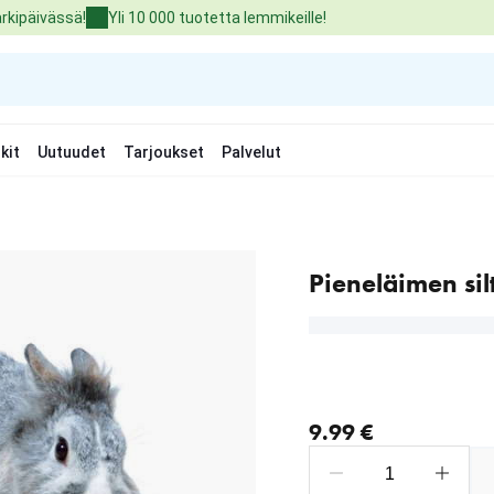
arkipäivässä!
Yli 10 000 tuotetta lemmikeille!
kit
Uutuudet
Tarjoukset
Palvelut
Pieneläimen sil
nykyinen hinta 9.99 €
9.99 €