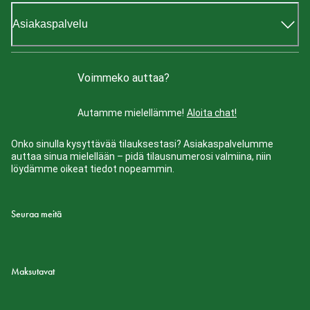
Asiakaspalvelu
Voimmeko auttaa?
Autamme mielellämme!
Aloita chat!
Onko sinulla kysyttävää tilauksestasi? Asiakaspalvelumme
auttaa sinua mielellään – pidä tilausnumerosi valmiina, niin
löydämme oikeat tiedot nopeammin.
Seuraa meitä
Maksutavat