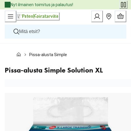
Skip
Nyt ilmainen toimitus ja palautus!
to
Content
Koirat
Pissa-alusta Simple Solution XL
Kissat
Pieneläimet
Eläinlääkäriruoat
Pissa-alusta Simple Solution XL
Tuotemerkit
Uutuudet
Tarjoukset
Palvelut