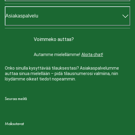
Asiakaspalvelu
Voimmeko auttaa?
Autamme mielellämme!
Aloita chat!
Onko sinulla kysyttävää tilauksestasi? Asiakaspalvelumme
auttaa sinua mielellään – pidä tilausnumerosi valmiina, niin
löydämme oikeat tiedot nopeammin.
Seuraa meitä
Maksutavat