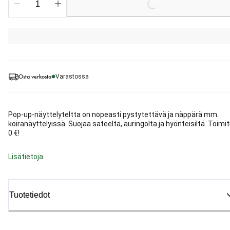
Loading...
Osta verkosta
Varastossa
Pop-up-näyttelyteltta on nopeasti pystytettävä ja näppärä mm.
koiranäyttelyissä. Suojaa sateelta, auringolta ja hyönteisiltä. Toimi
0 €!
Lisätietoja
Tuotetiedot