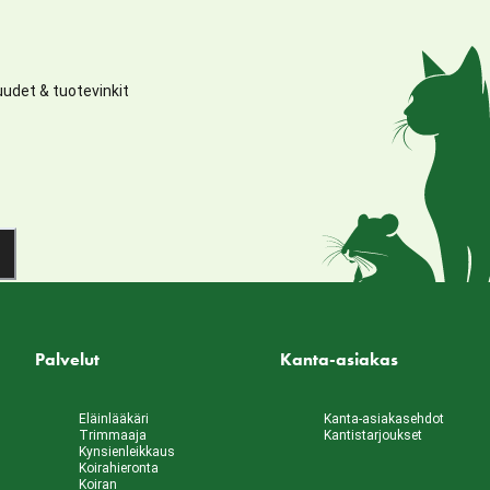
udet & tuotevinkit
Palvelut
Kanta-asiakas
Eläinlääkäri
Kanta-asiakasehdot
Trimmaaja
Kantistarjoukset
Kynsienleikkaus
Koirahieronta
Koiran