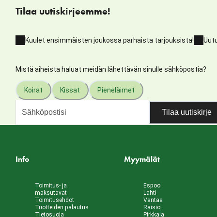
Tilaa uutiskirjeemme!
Kuulet ensimmäisten joukossa parhaista tarjouksista!
Uutu
Mistä aiheista haluat meidän lähettävän sinulle sähköpostia?
Koirat
Kissat
Pieneläimet
Tilaa uutiskirje
Info
Myymälät
Toimitus- ja
Espoo
maksutavat
Lahti
Toimitusehdot
Vantaa
Tuotteiden palautus
Raisio
Tietosuoja
Pirkkala