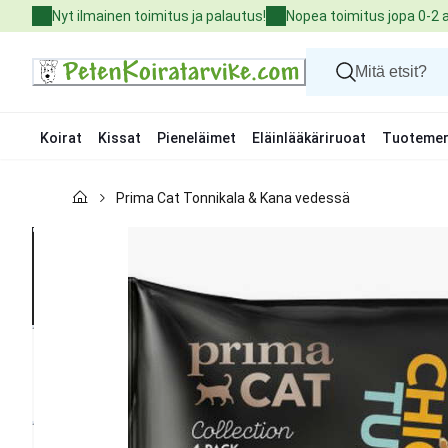
Skip
Nyt ilmainen toimitus ja palautus!
Nopea toimitus jopa 0-2 
to
Content
Koirat
Kissat
Pieneläimet
Eläinlääkäriruoat
Tuotemer
Koirat
Prima Cat Tonnikala & Kana vedessä
Kissat
Pieneläimet
Eläinlääkäriruoat
Tuotemerkit
Uutuudet
Tarjoukset
Palvelut