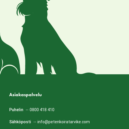
Asiakaspalvelu
Puhelin
--
0800 418 410
Sähköposti
--
info@petenkoiratarvike.com