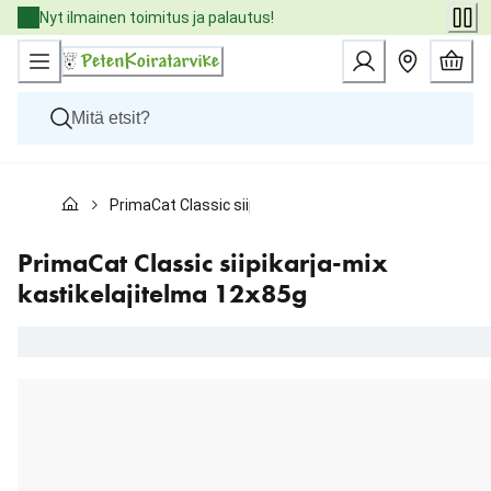
Skip
Nyt ilmainen toimitus ja palautus!
to
Content
Koirat
PrimaCat Classic siipikarja-mix kastikelajitelma 12x85
Kissat
Pieneläimet
Eläinlääkäriruoat
PrimaCat Classic siipikarja-mix
Tuotemerkit
kastikelajitelma 12x85g
Uutuudet
Tarjoukset
Palvelut