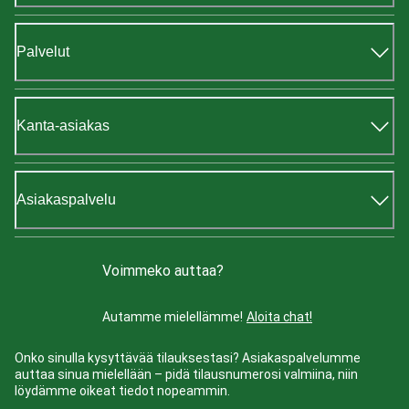
Palvelut
Kanta-asiakas
Asiakaspalvelu
Voimmeko auttaa?
Autamme mielellämme!
Aloita chat!
Onko sinulla kysyttävää tilauksestasi? Asiakaspalvelumme
auttaa sinua mielellään – pidä tilausnumerosi valmiina, niin
löydämme oikeat tiedot nopeammin.