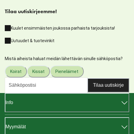
Tilaa uutiskirjeemme!
Kuulet ensimmäisten joukossa parhaista tarjouksista!
Uutuudet & tuotevinkit
Mistä aiheista haluat meidän lähettävän sinulle sähköpostia?
Koirat
Kissat
Pieneläimet
Tilaa uutiskirje
Info
Myymälät