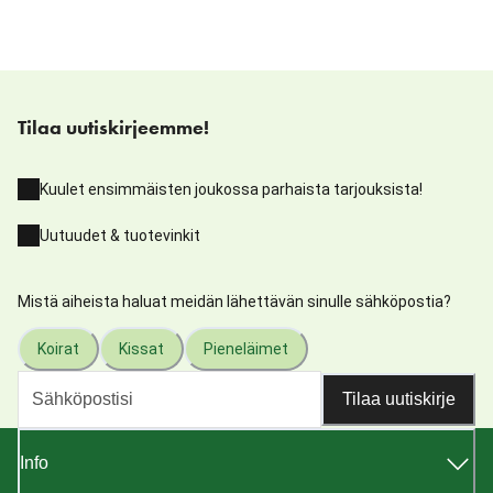
Tilaa uutiskirjeemme!
Kuulet ensimmäisten joukossa parhaista tarjouksista!
Uutuudet & tuotevinkit
Mistä aiheista haluat meidän lähettävän sinulle sähköpostia?
Koirat
Kissat
Pieneläimet
Tilaa uutiskirje
Info