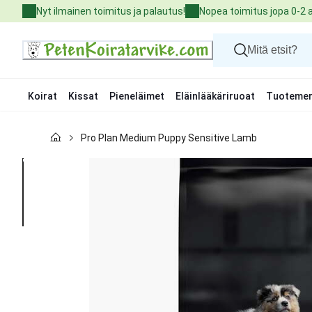
Skip
Nyt ilmainen toimitus ja palautus!
Nopea toimitus jopa 0-2 
to
Content
Koirat
Kissat
Pieneläimet
Eläinlääkäriruoat
Tuotemer
Koirat
Pro Plan Medium Puppy Sensitive Lamb
Kissat
Pieneläimet
Eläinlääkäriruoat
Tuotemerkit
Uutuudet
Tarjoukset
Palvelut