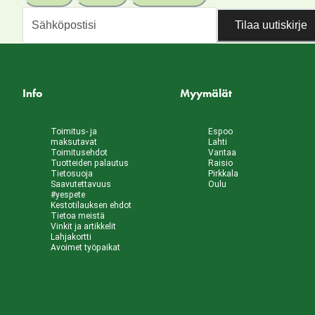
Tilaa uutiskirje
Info
Myymälät
Toimitus- ja
Espoo
maksutavat
Lahti
Toimitusehdot
Vantaa
Tuotteiden palautus
Raisio
Tietosuoja
Pirkkala
Saavutettavuus
Oulu
#yespete
Kestotilauksen ehdot
Tietoa meistä
Vinkit ja artikkelit
Lahjakortti
Avoimet työpaikat