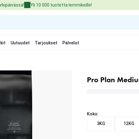
arkipäivässä!
Yli 10 000 tuotetta lemmikeille!
kit
Uutuudet
Tarjoukset
Palvelut
Pro Plan Mediu
Koko:
3KG
12KG
Nykyinen hinta alkaen 2