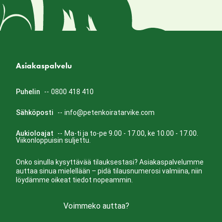
Asiakaspalvelu
Puhelin
--
0800 418 410
Sähköposti
--
info@petenkoiratarvike.com
Aukioloajat
--
Ma-ti ja to-pe 9.00 - 17.00, ke 10.00 - 17.00.
Viikonloppuisin suljettu.
Onko sinulla kysyttävää tilauksestasi? Asiakaspalvelumme
auttaa sinua mielellään – pidä tilausnumerosi valmiina, niin
löydämme oikeat tiedot nopeammin.
Voimmeko auttaa?