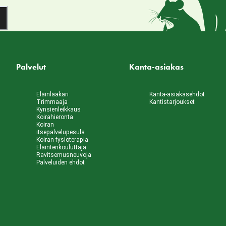
Palvelut
Kanta-asiakas
Eläinlääkäri
Kanta-asiakasehdot
Trimmaaja
Kantistarjoukset
Kynsienleikkaus
Koirahieronta
Koiran
itsepalvelupesula
Koiran fysioterapia
Eläintenkouluttaja
Ravitsemusneuvoja
Palveluiden ehdot