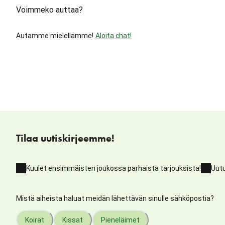
Voimmeko auttaa?
Autamme mielellämme!
Aloita chat!
Tilaa uutiskirjeemme!
Kuulet ensimmäisten joukossa parhaista tarjouksista!
Uutu
Mistä aiheista haluat meidän lähettävän sinulle sähköpostia?
Koirat
Kissat
Pieneläimet