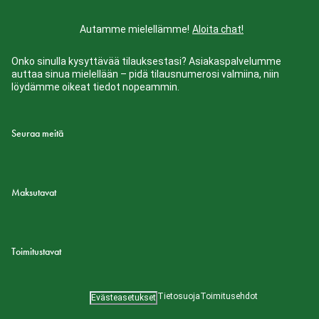
Autamme mielellämme!
Aloita chat!
Onko sinulla kysyttävää tilauksestasi? Asiakaspalvelumme
auttaa sinua mielellään – pidä tilausnumerosi valmiina, niin
löydämme oikeat tiedot nopeammin.
Seuraa meitä
Maksutavat
Toimitustavat
Tietosuoja
Toimitusehdot
Evästeasetukset