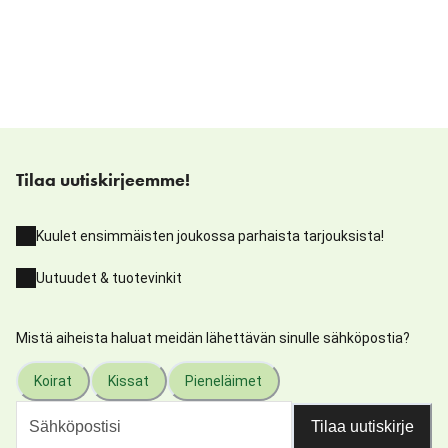
Tilaa uutiskirjeemme!
Kuulet ensimmäisten joukossa parhaista tarjouksista!
Uutuudet & tuotevinkit
Mistä aiheista haluat meidän lähettävän sinulle sähköpostia?
Koirat
Kissat
Pieneläimet
Tilaa uutiskirje