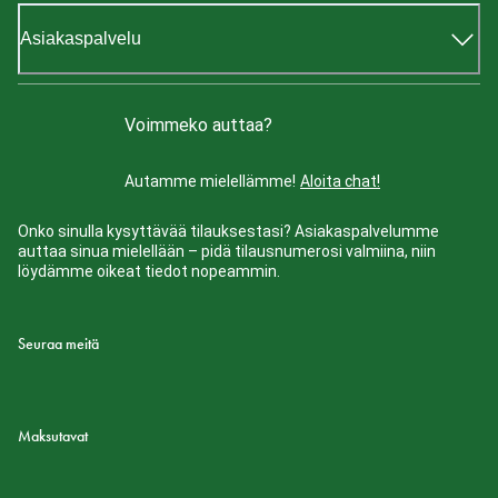
Asiakaspalvelu
Voimmeko auttaa?
Autamme mielellämme!
Aloita chat!
Onko sinulla kysyttävää tilauksestasi? Asiakaspalvelumme
auttaa sinua mielellään – pidä tilausnumerosi valmiina, niin
löydämme oikeat tiedot nopeammin.
Seuraa meitä
Maksutavat