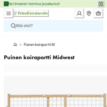
Skip
Nyt ilmainen toimitus ja palautus!
to
Content
Koirat
Puinen koiraportti Midwest
Kissat
Pieneläimet
Eläinlääkäriruoat
Puinen koiraportti Midwest
Tuotemerkit
Uutuudet
Tarjoukset
Palvelut