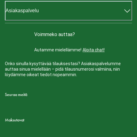
Asiakaspalvelu
Voimmeko auttaa?
Autamme mielellämme!
Aloita chat!
Onko sinulla kysyttävää tilauksestasi? Asiakaspalvelumme
auttaa sinua mielellään – pidä tilausnumerosi valmiina, niin
löydämme oikeat tiedot nopeammin.
Seuraa meitä
Maksutavat