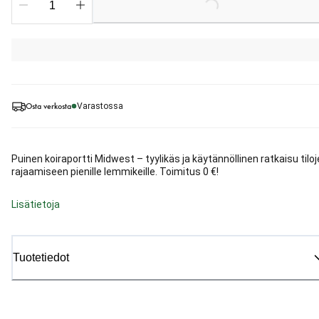
Loading...
Osta verkosta
Varastossa
Puinen koiraportti Midwest – tyylikäs ja käytännöllinen ratkaisu tilo
rajaamiseen pienille lemmikeille. Toimitus 0 €!
Lisätietoja
Tuotetiedot