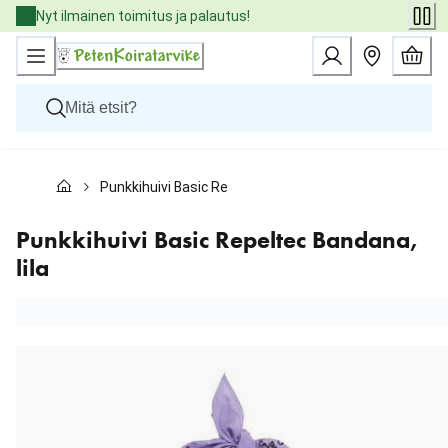
Skip
Nyt ilmainen toimitus ja palautus!
to
Content
Koirat
Punkkihuivi Basic Repeltec Bandana, lila
Kissat
Pieneläimet
Eläinlääkäriruoat
Punkkihuivi Basic Repeltec Bandana,
Tuotemerkit
lila
Uutuudet
Tarjoukset
Palvelut