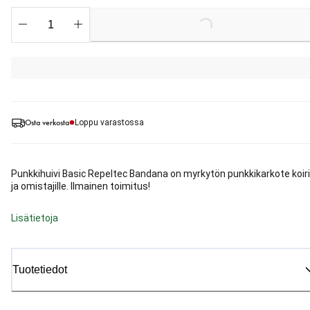
Loading...
Osta verkosta
Loppu varastossa
Punkkihuivi Basic Repeltec Bandana on myrkytön punkkikarkote koiri
ja omistajille. Ilmainen toimitus!
Lisätietoja
Tuotetiedot