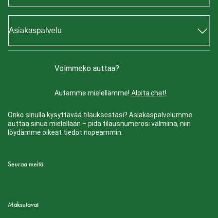
Asiakaspalvelu
Voimmeko auttaa?
Autamme mielellämme!
Aloita chat!
Onko sinulla kysyttävää tilauksestasi? Asiakaspalvelumme
auttaa sinua mielellään – pidä tilausnumerosi valmiina, niin
löydämme oikeat tiedot nopeammin.
Seuraa meitä
Maksutavat