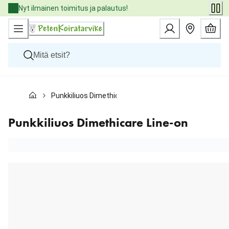
Skip
Nyt ilmainen toimitus ja palautus!
to
Content
Koirat
Punkkiliuos Dimethicare Line-on
Kissat
Pieneläimet
Eläinlääkäriruoat
Punkkiliuos Dimethicare Line-on
Tuotemerkit
Uutuudet
Tarjoukset
Palvelut