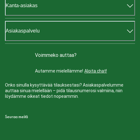
Kanta-asiakas
Asiakaspalvelu
Voimmeko auttaa?
Autamme mielellämme!
Aloita chat!
Onko sinulla kysyttävää tilauksestasi? Asiakaspalvelumme
auttaa sinua mielellään – pidä tilausnumerosi valmiina, niin
löydämme oikeat tiedot nopeammin.
Seuraa meitä