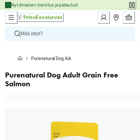
Skip
Nyt ilmainen toimitus ja palautus!
to
Content
Koirat
Purenatural Dog Adult Grain Free Salmon
Kissat
Pieneläimet
Eläinlääkäriruoat
Purenatural Dog Adult Grain Free
Tuotemerkit
Salmon
Uutuudet
Tarjoukset
Palvelut