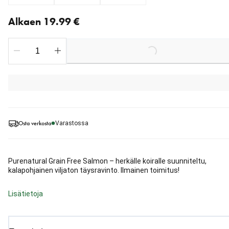
Nykyinen hinta alkaen 19.99 €
Alkaen 19.99 €
Loading...
Osta verkosta
Varastossa
Purenatural Grain Free Salmon – herkälle koiralle suunniteltu,
kalapohjainen viljaton täysravinto. Ilmainen toimitus!
Lisätietoja