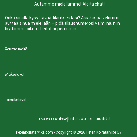
Autamme mielellämme!
Aloita chat!
Onko sinulla kysyttävää tilauksestasi? Asiakaspalvelumme
auttaa sinua mielellään – pidä tilausnumerosi valmiina, niin
löydämme oikeat tiedot nopeammin.
Seuraa meitä
Maksutavat
Toimitustavat
Tietosuoja
Toimitusehdot
Evästeasetukset
Petenkoiratarvike.com - Copyright © 2026 Peten Koiratarvike Oy