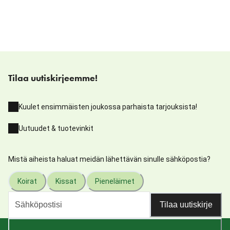
Tilaa uutiskirjeemme!
Kuulet ensimmäisten joukossa parhaista tarjouksista!
Uutuudet & tuotevinkit
Mistä aiheista haluat meidän lähettävän sinulle sähköpostia?
Koirat
Kissat
Pieneläimet
Tilaa uutiskirje