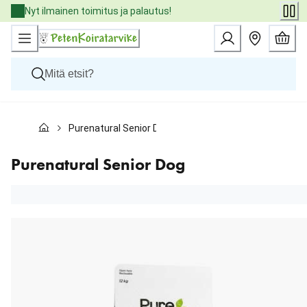
Skip
Nyt ilmainen toimitus ja palautus!
to
Content
Koirat
Purenatural Senior Dog
Kissat
Pieneläimet
Eläinlääkäriruoat
Purenatural Senior Dog
Tuotemerkit
Uutuudet
Tarjoukset
Palvelut