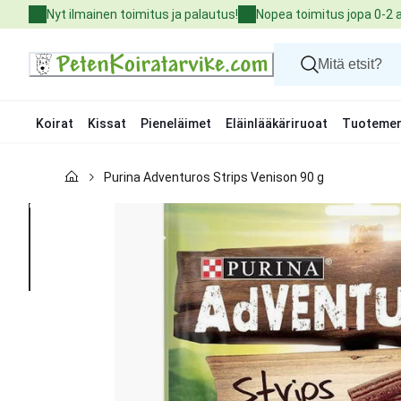
Skip
Nyt ilmainen toimitus ja palautus!
Nopea toimitus jopa 0-2 
to
Content
Koirat
Kissat
Pieneläimet
Eläinlääkäriruoat
Tuotemer
Koirat
Purina Adventuros Strips Venison 90 g
Kissat
Pieneläimet
Eläinlääkäriruoat
Tuotemerkit
Uutuudet
Tarjoukset
Palvelut