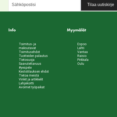
Tilaa uutiskirje
Info
Myymälät
Toimitus- ja
Espoo
maksutavat
Lahti
Toimitusehdot
Vantaa
Tuotteiden palautus
Raisio
Tietosuoja
Pirkkala
Saavutettavuus
Oulu
#yespete
Kestotilauksen ehdot
Tietoa meistä
Vinkit ja artikkelit
Lahjakortti
Avoimet työpaikat