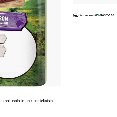
Osta verkosta
Varastossa
en makupala ilman keinotekoisia