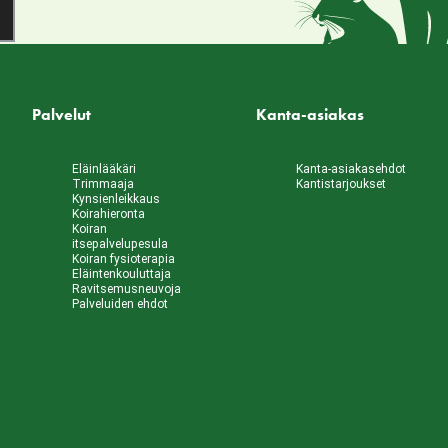
Palvelut
Kanta-asiakas
Eläinlääkäri
Kanta-asiakasehdot
Trimmaaja
Kantistarjoukset
Kynsienleikkaus
Koirahieronta
Koiran
itsepalvelupesula
Koiran fysioterapia
Eläintenkouluttaja
Ravitsemusneuvoja
Palveluiden ehdot