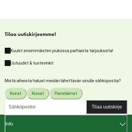
Tilaa uutiskirjeemme!
Kuulet ensimmäisten joukossa parhaista tarjouksista!
Uutuudet & tuotevinkit
Mistä aiheista haluat meidän lähettävän sinulle sähköpostia?
Koirat
Kissat
Pieneläimet
Tilaa uutiskirje
Info