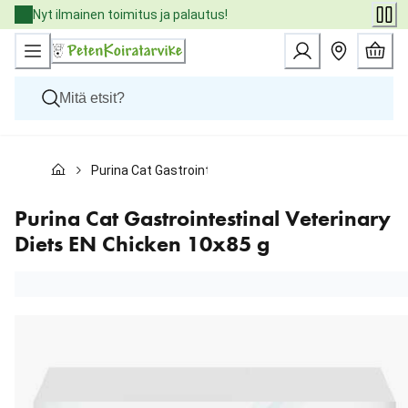
Skip
Nyt ilmainen toimitus ja palautus!
to
Content
Koirat
Purina Cat Gastrointestinal Veterinary Diets EN Chick
Kissat
Pieneläimet
Eläinlääkäriruoat
Purina Cat Gastrointestinal Veterinary
Tuotemerkit
Diets EN Chicken 10x85 g
Uutuudet
Tarjoukset
Palvelut