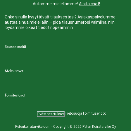
Autamme mielellämme!
Aloita chat!
Onko sinulla kysyttävää tilauksestasi? Asiakaspalvelumme
auttaa sinua mielellään – pidä tilausnumerosi valmiina, niin
löydämme oikeat tiedot nopeammin.
Seuraa meitä
Maksutavat
Toimitustavat
Tietosuoja
Toimitusehdot
Evästeasetukset
Petenkoiratarvike.com - Copyright © 2026 Peten Koiratarvike Oy