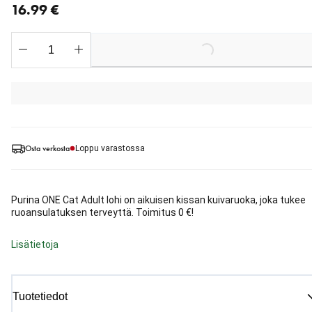
16.99 €
Loading...
Osta verkosta
Loppu varastossa
Purina ONE Cat Adult lohi on aikuisen kissan kuivaruoka, joka tukee
ruoansulatuksen terveyttä. Toimitus 0 €!
Lisätietoja
Tuotetiedot