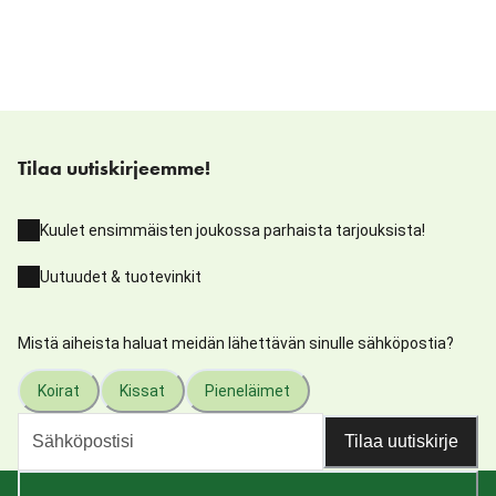
Tilaa uutiskirjeemme!
Kuulet ensimmäisten joukossa parhaista tarjouksista!
Uutuudet & tuotevinkit
Mistä aiheista haluat meidän lähettävän sinulle sähköpostia?
Koirat
Kissat
Pieneläimet
Tilaa uutiskirje