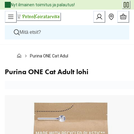
Skip
Nyt ilmainen toimitus ja palautus!
to
Content
Koirat
Purina ONE Cat Adult lohi
Kissat
Pieneläimet
Eläinlääkäriruoat
Purina ONE Cat Adult lohi
Tuotemerkit
Uutuudet
Tarjoukset
Palvelut