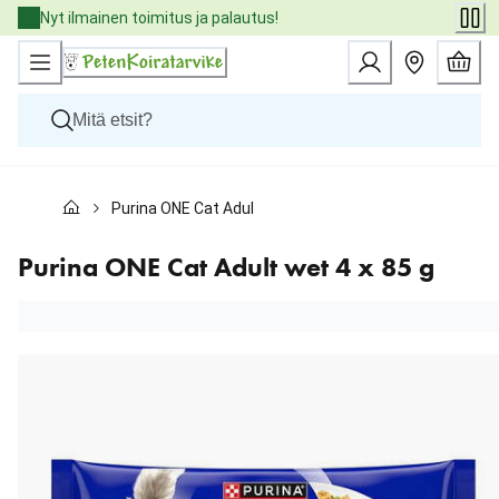
Skip
Nyt ilmainen toimitus ja palautus!
to
Content
Koirat
Purina ONE Cat Adult wet 4 x 85 g
Kissat
Pieneläimet
Eläinlääkäriruoat
Purina ONE Cat Adult wet 4 x 85 g
Tuotemerkit
Uutuudet
Tarjoukset
Palvelut