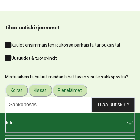
Tilaa uutiskirjeemme!
Kuulet ensimmäisten joukossa parhaista tarjouksista!
Uutuudet & tuotevinkit
Mistä aiheista haluat meidän lähettävän sinulle sähköpostia?
Koirat
Kissat
Pieneläimet
Tilaa uutiskirje
Info