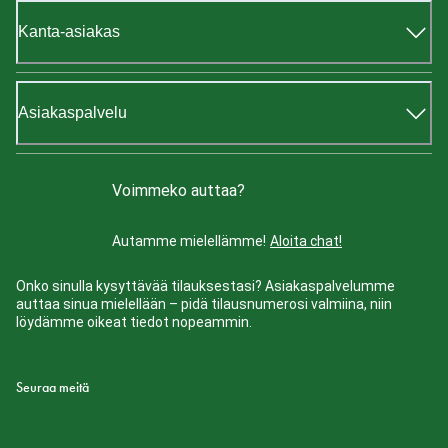
Kanta-asiakas
Asiakaspalvelu
Voimmeko auttaa?
Autamme mielellämme!
Aloita chat!
Onko sinulla kysyttävää tilauksestasi? Asiakaspalvelumme
auttaa sinua mielellään – pidä tilausnumerosi valmiina, niin
löydämme oikeat tiedot nopeammin.
Seuraa meitä