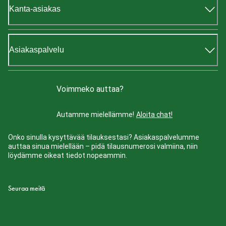
Kanta-asiakas
Asiakaspalvelu
Voimmeko auttaa?
Autamme mielellämme!
Aloita chat!
Onko sinulla kysyttävää tilauksestasi? Asiakaspalvelumme
auttaa sinua mielellään – pidä tilausnumerosi valmiina, niin
löydämme oikeat tiedot nopeammin.
Seuraa meitä