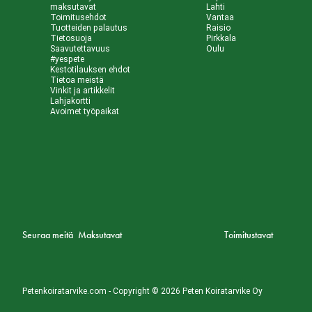
maksutavat
Lahti
Toimitusehdot
Vantaa
Tuotteiden palautus
Raisio
Tietosuoja
Pirkkala
Saavutettavuus
Oulu
#yespete
Kestotilauksen ehdot
Tietoa meistä
Vinkit ja artikkelit
Lahjakortti
Avoimet työpaikat
Seuraa meitä
Maksutavat
Toimitustavat
Petenkoiratarvike.com - Copyright © 2026 Peten Koiratarvike Oy