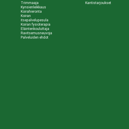
Trimmaaja
Kantistarjoukset
Kynsienleikkaus
Koirahieronta
Koiran
itsepalvelupesula
Koiran fysioterapia
Eläintenkouluttaja
Ravitsemusneuvoja
Palveluiden ehdot