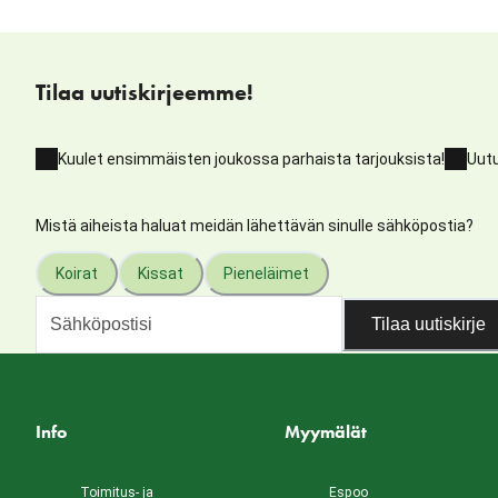
Tilaa uutiskirjeemme!
Kuulet ensimmäisten joukossa parhaista tarjouksista!
Uutu
Mistä aiheista haluat meidän lähettävän sinulle sähköpostia?
Koirat
Kissat
Pieneläimet
Tilaa uutiskirje
Info
Myymälät
Toimitus- ja
Espoo