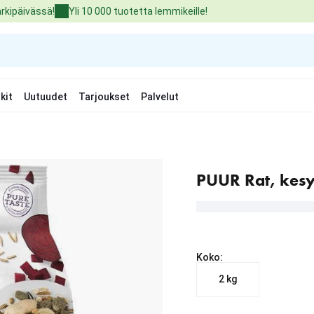
arkipäivässä!
Yli 10 000 tuotetta lemmikeille!
kit
Uutuudet
Tarjoukset
Palvelut
PUUR Rat, kesy
Koko:
2 kg
nykyinen hinta 18.99 €