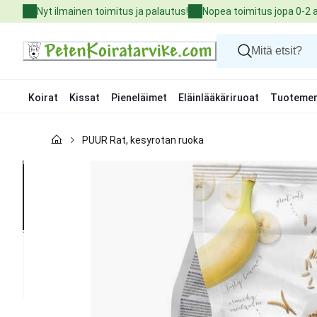
Skip
Nyt ilmainen toimitus ja palautus!
Nopea toimitus jopa 0-2 
to
Content
Koirat
Kissat
Pieneläimet
Eläinlääkäriruoat
Tuotemer
Koirat
PUUR Rat, kesyrotan ruoka
Kissat
Pieneläimet
Eläinlääkäriruoat
Tuotemerkit
Uutuudet
Tarjoukset
Palvelut