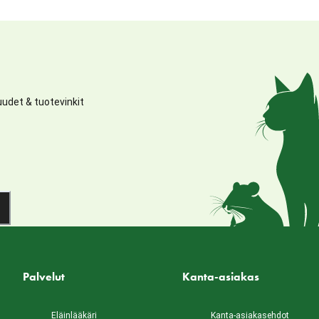
udet & tuotevinkit
Palvelut
Kanta-asiakas
Eläinlääkäri
Kanta-asiakasehdot