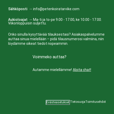
Sähköposti
--
info@petenkoiratarvike.com
Aukioloajat
--
Ma-ti ja to-pe 9.00 - 17.00, ke 10.00 - 17.00.
Viikonloppuisin suljettu.
Onko sinulla kysyttävää tilauksestasi? Asiakaspalvelumme
auttaa sinua mielellään – pidä tilausnumerosi valmiina, niin
löydämme oikeat tiedot nopeammin.
Voimmeko auttaa?
Autamme mielellämme!
Aloita chat!
Tietosuoja
Toimitusehdot
Evästeasetukset