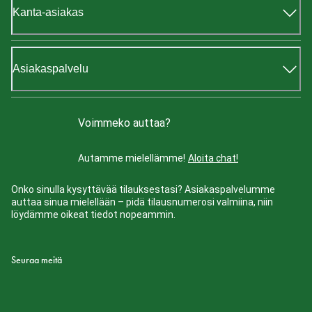
Kanta-asiakas
Asiakaspalvelu
Voimmeko auttaa?
Autamme mielellämme!
Aloita chat!
Onko sinulla kysyttävää tilauksestasi? Asiakaspalvelumme
auttaa sinua mielellään – pidä tilausnumerosi valmiina, niin
löydämme oikeat tiedot nopeammin.
Seuraa meitä