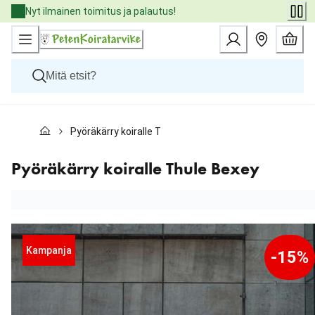
Skip
Nyt ilmainen toimitus ja palautus!
to
Content
Koirat
Pyöräkärry koiralle Thule Bexey
Kissat
Pieneläimet
Eläinlääkäriruoat
Pyöräkärry koiralle Thule Bexey
Tuotemerkit
Uutuudet
Tarjoukset
Palvelut
Kampanja
-15%