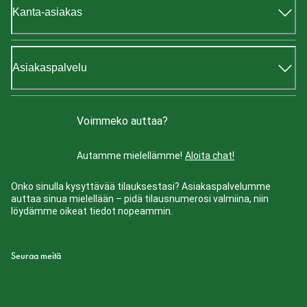
Kanta-asiakas
Asiakaspalvelu
Voimmeko auttaa?
Autamme mielellämme!
Aloita chat!
Onko sinulla kysyttävää tilauksestasi? Asiakaspalvelumme
auttaa sinua mielellään – pidä tilausnumerosi valmiina, niin
löydämme oikeat tiedot nopeammin.
Seuraa meitä