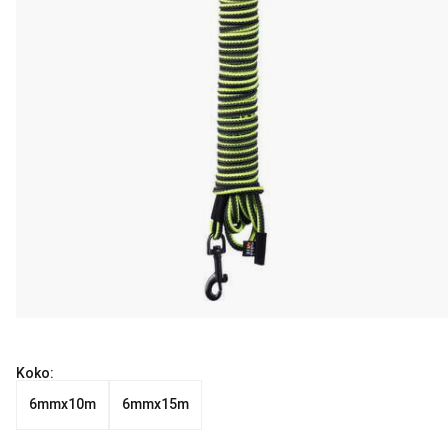
Koko:
6mmx10m
6mmx15m
Nykyinen hinta alkaen 38.99 €